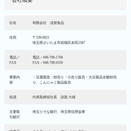
社名
有限会社 須賀食品
住所
〒339-0021
埼玉県さいたま市岩槻区末田2587
電話／
電話：048-798-1766
FAX
FAX：048-798-9330
事業内
・豆腐製造・卸売り・小売り販売・大豆製品全般卸売
容
り、こんにゃく製品販売
役員
代表取締役社長 須賀 大雄
主要取
埼玉りそな銀行、埼玉県信用金庫
引銀行