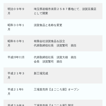
明治０９年９
埼玉県岩槻市末田２５８７番地にて、須賀豆腐店
月
として開業
昭和３０年１
須賀食品と名称を変更
月
昭和６０年１
有限会社須賀食品を設立
月
代表取締役社長 須賀繁司 就任
平成19年11月
代表取締役社長 須賀大雄 就任
会長 須賀繁司 就任
平成２１年３
新工場完成
月
平成２１年6
工場直売所【まごころ屋】オープン
月
平成２９年８
工場直売所【まごころ屋】閉店