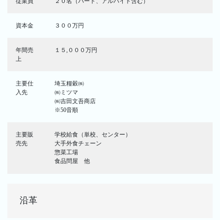
従業員
２０名（パート、アルバイト含む）
資本金
３００万円
年間売
１５,０００万円
上
主要仕
埼玉糧穀㈱
入先
㈱ミツマ
㈱吉田文吾商店
※50音順
主要販
学校給食（単校、センター）
売先
大手外食チェーン
惣菜工場
食品問屋 他
沿革