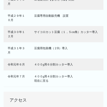
月
平成２９年１
豆腐専用自動販売機 設置
０月
平成３０年１
サイコロカット豆腐（１，５cm角）カッター導入
２月
平成３１年３
豆腐用包装機（２B）導入
月
令和元年６月
４００g用６分割カッター導入
令和元年７月
４００g用４分割カッター導入
現在に至る
アクセス