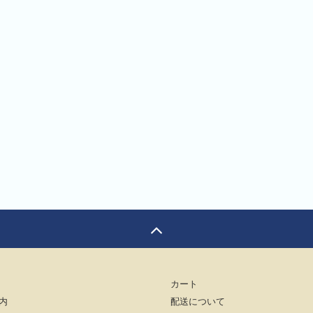
個
カート
内
配送について