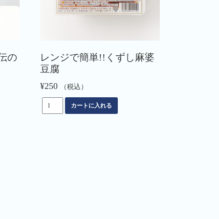
伝の
レンジで簡単!!くずし麻婆
豆腐
¥
250
（税込）
レ
カートに入れる
ン
ジ
で
簡
単!!
く
ず
し
麻
婆
豆
腐
個