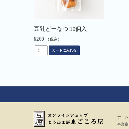
豆乳どーなつ 10個入
¥
260
（税込）
豆
カートに入れる
乳
ど
ー
な
つ
10
個
入
個
ホーム
事業案