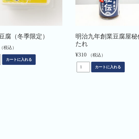
豆腐（冬季限定）
明治九年創業豆腐屋秘
たれ
（税込）
¥
310
（税込）
カートに入れる
明
カートに入れる
治
九
年
創
業
豆
腐
屋
秘
伝
の
た
れ