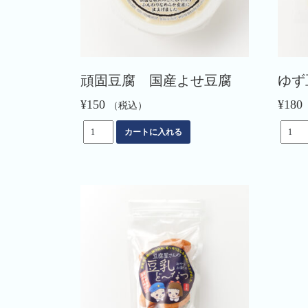
頑固豆腐 国産よせ豆腐
ゆず
¥
150
¥
180
（税込）
頑
ゆ
カートに入れる
固
ず
豆
豆
腐
腐
国
（冬
産
季
よ
限
せ
定）
豆
個
腐
個