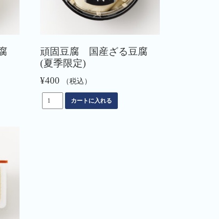
腐
頑固豆腐 国産ざる豆腐
(夏季限定)
¥
400
（税込）
頑
カートに入れる
固
豆
腐
国
産
ざ
る
豆
腐
(夏
季
限
定)