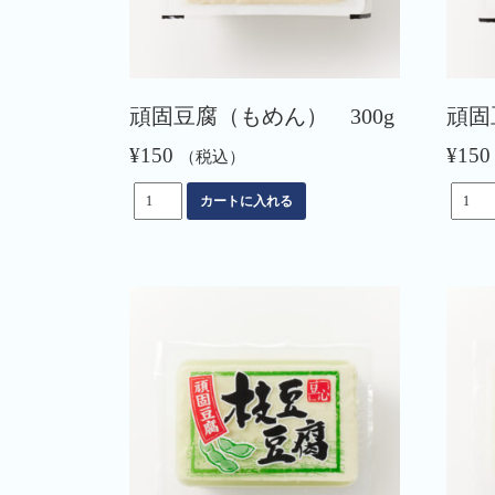
頑固豆腐（もめん） 300g
頑固
¥
150
¥
150
（税込）
頑
頑
カートに入れる
固
固
豆
豆
腐
腐
（も
（き
め
ぬ）
ん）
300g
300g
個
個