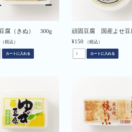
豆腐（きぬ） 300g
頑固豆腐 国産よせ豆
¥
150
（税込）
（税込）
頑
カートに入れる
カートに入れる
固
豆
腐
国
産
よ
せ
豆
腐
個