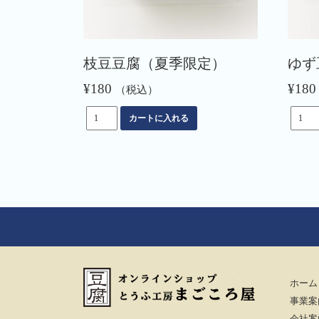
枝豆豆腐（夏季限定）
ゆず
¥
180
¥
180
（税込）
枝
ゆ
カートに入れる
豆
ず
豆
豆
腐
腐
（夏
（冬
季
季
限
限
定）
定）
個
個
ホーム
事業案
会社案