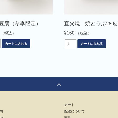
豆腐（冬季限定）
直火焼 焼とうふ280g
¥
160
（税込）
（税込）
直
カートに入れる
カートに入れる
火
焼
焼
と
う
ふ
280g
個
カート
内
配送について
内
商品