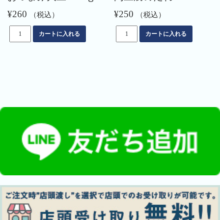
¥
260
¥
250
（税込）
（税込）
お
肉
カートに入れる
カートに入れる
つ
豆
ま
腐
み
の
大
た
豆
れ
90
個
ｇ
個