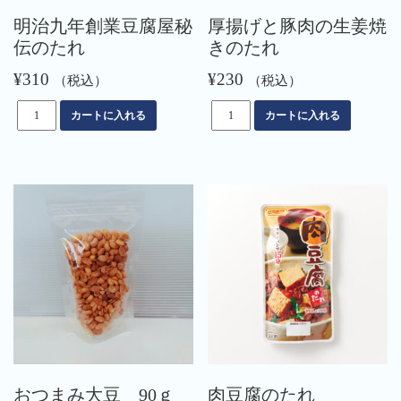
明治九年創業豆腐屋秘
厚揚げと豚肉の生姜焼
伝のたれ
きのたれ
¥
310
¥
230
（税込）
（税込）
明
厚
カートに入れる
カートに入れる
治
揚
九
げ
年
と
創
豚
業
肉
豆
の
腐
生
屋
姜
秘
焼
伝
き
の
の
た
た
れ
れ
個
個
おつまみ大豆 90ｇ
肉豆腐のたれ