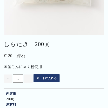
しらたき 200ｇ
¥
120
（税込）
国産こんにゃく粉使用
し
カートに入れる
+
-
ら
た
き
内容量
200
ｇ
200g
個
原材料