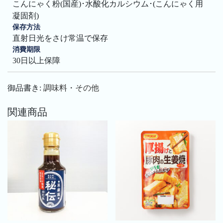
こんにゃく粉(国産)･水酸化カルシウム･(こんにゃく用
凝固剤)
保存方法
直射日光をさけ常温で保存
消費期限
30日以上保障
御品書き:
調味料・その他
関連商品