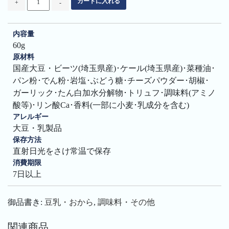
カートに入れる
+
-
豆
畑
の
内容量
ビ
ー
60g
ツ
原材料
と
国産大豆・ビーツ(埼玉県産)･ケール(埼玉県産)･菜種油･
ケ
パン粉･でん粉･岩塩･ぶどう糖･チーズパウダー･胡椒･
ー
ル
ガーリック･たん白加水分解物･トリュフ･調味料(アミノ
個
酸等)･リン酸Ca･香料(一部に小麦･乳成分を含む)
アレルギー
大豆・乳製品
保存方法
直射日光をさけ常温で保存
消費期限
7日以上
御品書き:
豆乳・おから
,
調味料・その他
関連商品