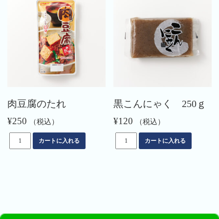
調
生
整)
姜
個
焼
き
の
た
れ
個
肉豆腐のたれ
黒こんにゃく 250ｇ
¥
250
¥
120
（税込）
（税込）
肉
黒
カートに入れる
カートに入れる
豆
こ
腐
ん
の
に
た
ゃ
れ
く
個
250
ｇ
個