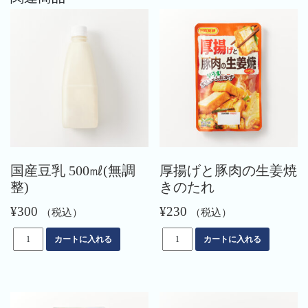
国産豆乳 500㎖(無調
厚揚げと豚肉の生姜焼
整)
きのたれ
¥
300
¥
230
（税込）
（税込）
国
厚
カートに入れる
カートに入れる
産
揚
豆
げ
乳
と
500
豚
㎖
肉
(無
の